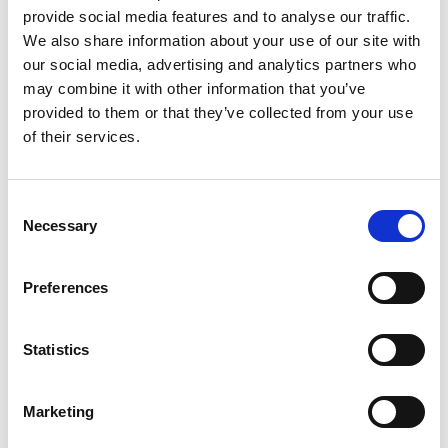
provide social media features and to analyse our traffic.
We also share information about your use of our site with
our social media, advertising and analytics partners who
In deze les leer je hoe je goed oplet in de les.
may combine it with other information that you’ve
Dat is handig, want als je goed oplet, onthoud je
provided to them or that they’ve collected from your use
meer. En dan hoef je thuis minder te leren!
of their services.
Consent
Necessary
Selection
Preferences
Inloggen
Statistics
Marketing
Inloggen zonder Entree
account