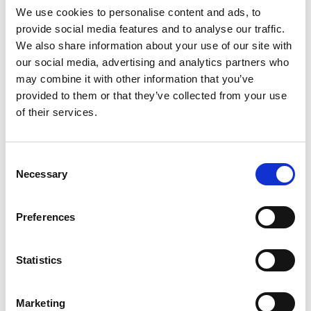
Bekijk de docentenhandleiding
We use cookies to personalise content and ads, to
provide social media features and to analyse our traffic.
We also share information about your use of our site with
our social media, advertising and analytics partners who
may combine it with other information that you’ve
In deze les leer je hoe je doelen stelt. Dat is
provided to them or that they’ve collected from your use
handig, want dat helpt je om zowel op school
of their services.
als daarbuiten meer te bereiken.
Consent
Necessary
Selection
Preferences
Statistics
Inloggen
Marketing