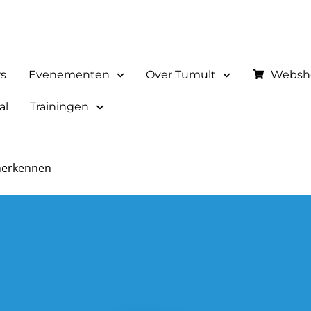
rs
Evenementen
Over Tumult
Websh
al
Trainingen
 herkennen