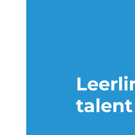
Leerli
talen