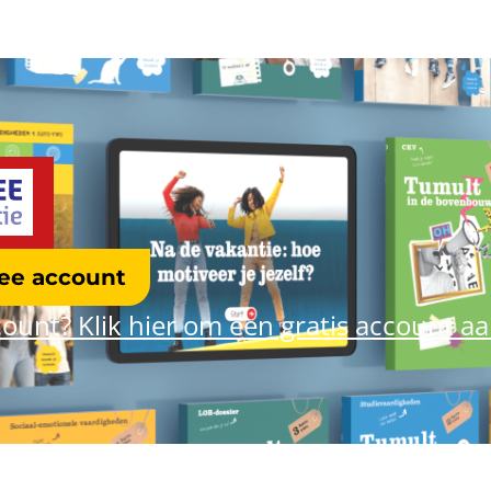
ree account
ount? Klik hier om een gratis account a