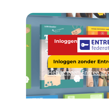
Inloggen
Inloggen zonder Ent
Heb je geen Entree acc