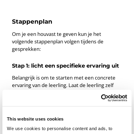
Stappenplan
Om je een houvast te geven kun je het
volgende stappenplan volgen tijdens de
gesprekken:
Stap 1: licht een specifieke ervaring uit
Belangrijk is om te starten met een concrete
ervaring van de leerling. Laat de leerling zelf
met een ervaring komen waar hij/zij graag over
wil praten. Dit kan te maken hebben met werk
of stage, maar mag ook een ander soort
ervaring zijn.
This website uses cookies
We use cookies to personalise content and ads, to
Stap 2: vraag naar de emoties,