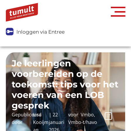
Inloggen via Entree
Je leerlingen
voorbereiden op de
toekomst: tips voor het
voeren van een LOB
gesprek
Gepubliceerd
Lisa
|
22
voor
Vmbo
,
door
Kooijm
januari
Vmbo-t/havo
an
2026