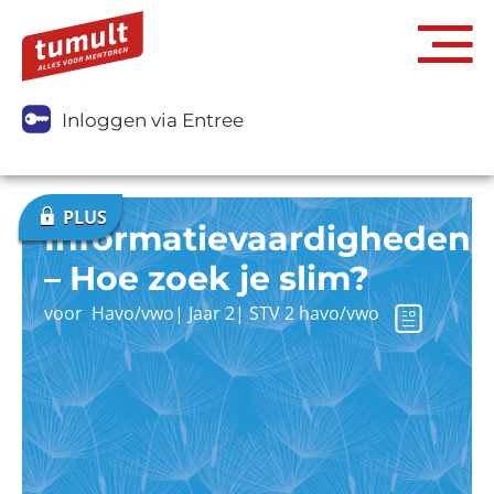
Inloggen via Entree
Informatievaardigheden
– Hoe zoek je slim?
voor
Havo/vwo
|
Jaar 2
|
STV 2 havo/vwo