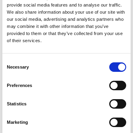
provide social media features and to analyse our traffic.
We also share information about your use of our site with
In deze les leer je slimme trucjes om op
our social media, advertising and analytics partners who
internet sneller en makkelijker te vinden wat je
may combine it with other information that you’ve
zoekt. Dat is handig, want zo wordt iedere
provided to them or that they’ve collected from your use
zoekopdracht een eitje!
of their services.
Consent
Necessary
Selection
Preferences
Inloggen
Statistics
Marketing
Inloggen zonder Entree
account