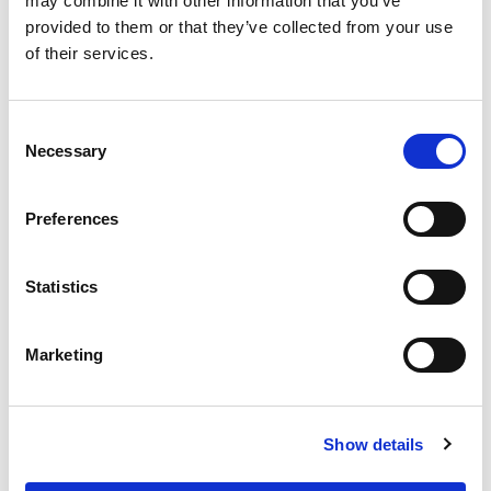
may combine it with other information that you’ve
provided to them or that they’ve collected from your use
of their services.
Consent
Necessary
Selection
Inloggen
Preferences
Inloggen zonder Entree
Statistics
account
Heb je geen Entree account?
Marketing
Klik hier om een gratis
account aan te maken.
Show details