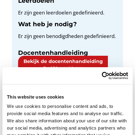
Leerdoelen
Er zijn geen leerdoelen gedefinieerd.
Wat heb je nodig?
Er zijn geen benodigdheden gedefinieerd.
Docentenhandleiding
Bekijk de docentenhandleiding
This website uses cookies
Een doel voor school SMART maken en stappen
We use cookies to personalise content and ads, to
bedenken om dit doel te bereiken. Zo oefen je
provide social media features and to analyse our traffic.
met het formuleren van SMART doelen en
We also share information about your use of our site with
ontdek je hoe je jouw doel kunt bereiken.
our social media, advertising and analytics partners who