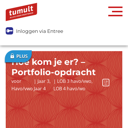
Inloggen via Entree
Hoe kom je er? –
Portfolio-opdracht
voor
|
Jaar 3
,
|
LOB 3 havo/vwo
,
Havo/vwo
Jaar 4
LOB 4 havo/wo