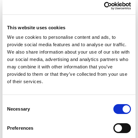
op ‘Choose’ om telkens een nieuwe naam te
laten kiezen.
This website uses cookies
Klik op de twee dobbelstenen naast het
silhouet om met de dobbelsteenfunctie aan de
We use cookies to personalise content and ads, to
provide social media features and to analyse our traffic.
slag te gaan. Hier heb je de optie om een, twee
We also share information about your use of our site with
of drie dobbelstenen tegelijk te laten rollen.
our social media, advertising and analytics partners who
Idee voor een opdracht vreemde taal en/of
may combine it with other information that you’ve
rekenen: maak teams, laat telkens drie
provided to them or that they’ve collected from your use
dobbelstenen rollen, het team dat als eerste
of their services.
de ogen heeft opgeteld en het getal in de
vreemde taal weet, wint een punt.
Consent
Geluidsniveau
Necessary
Selection
Met de browsers Chrome en Firefox heb je
Preferences
beschikking over deze functionaliteit. Je device
moet dan wel een interne of externe