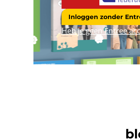
Inloggen zonder Ent
Heb je geen Entree acc
bl