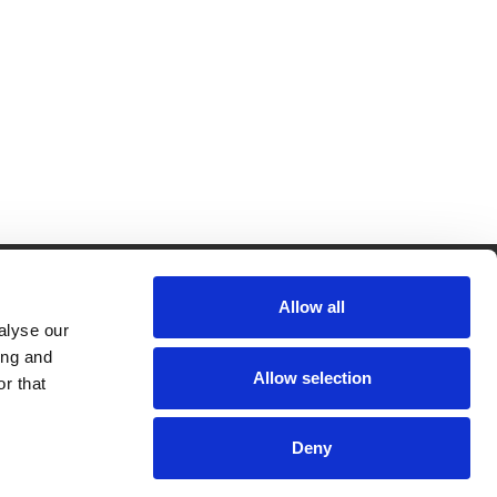
Allow all
CRKBO-
geregistreerd
alyse our
1
ing and
dam
Allow selection
r that
Deny