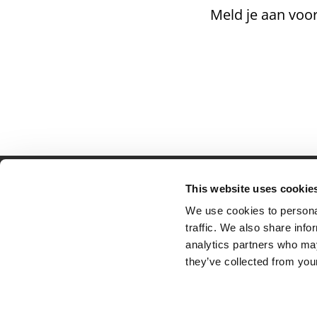
Meld je aan voor
This website uses cookie
Partner van mentoren
H
We use cookies to personal
Mis
traffic. We also share info
Kl
analytics partners who may
Ve
they’ve collected from your
Al
Pr
Ve