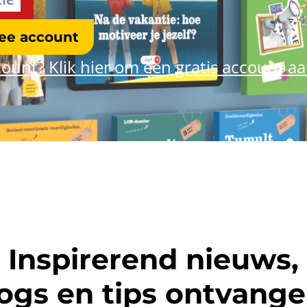
ree account
ount? Klik hier om een gratis account a
Inspirerend nieuws,
ogs en tips ontvang