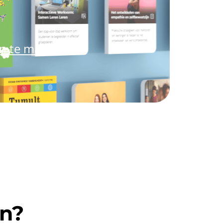
an te maken.
en?