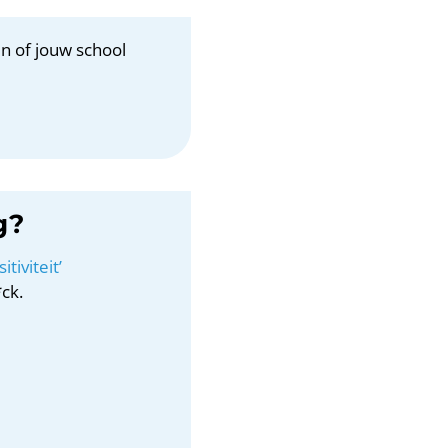
n of jouw school
g?
tiviteit’
ck.