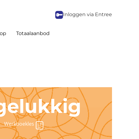
Inloggen via Entree
op
Totaalaanbod
 gelukkig
Werkboekles