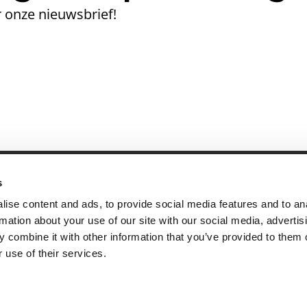
 onze nieuwsbrief!
s
andige links
Contact
ise content and ads, to provide social media features and to an
sie & visie
Computerweg 2
rmation about your use of our site with our social media, advertis
achtenprocedure
1033 RH Amster
 combine it with other information that you’ve provided to them o
elgestelde vragen
020-4215129
 use of their services.
gemene voorwaarden
info@tumult.nl
ivacybeleid
rwerkersovereenkomst