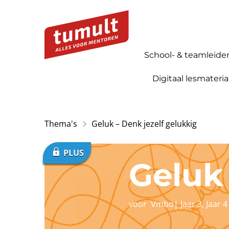
School- & teamleide
Digitaal lesmateria
Thema's
Geluk – Denk jezelf gelukkig
Geluk 
voor
Vmbo
|
Jaar 3
,
Jaar 4