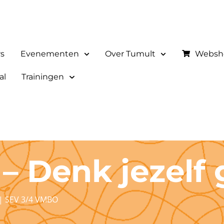
rs
Evenementen
Over Tumult
Websh
al
Trainingen
– Denk jezelf
|
SEV 3/4 VMBO