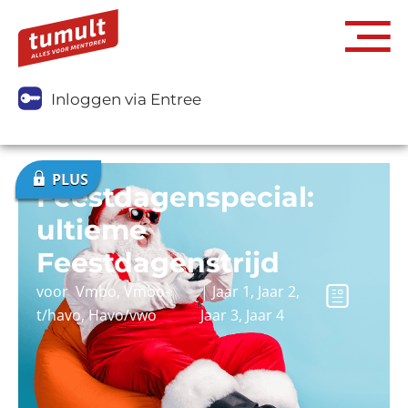
Inloggen via Entree
Feestdagenspecial:
ultieme
Feestdagenstrijd
voor
Vmbo
,
Vmbo-
|
Jaar 1
,
Jaar 2
,
t/havo
,
Havo/vwo
Jaar 3
,
Jaar 4