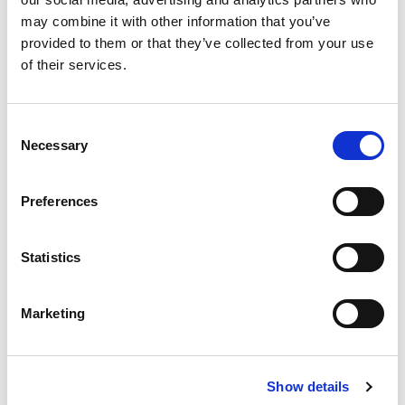
omschrijven, uit te beelden en te tekenen!
may combine it with other information that you’ve
provided to them or that they’ve collected from your use
of their services.
Consent
Necessary
Selection
Inloggen
Preferences
Inloggen zonder Entree
Statistics
account
Marketing
Heb je geen Entree account?
Klik hier om een gratis
account aan te maken.
Show details