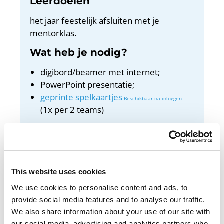
Leerdoelen
het jaar feestelijk afsluiten met je
mentorklas.
Wat heb je nodig?
digibord/beamer met internet;
PowerPoint presentatie;
geprinte spelkaartjes
(1x per 2 teams)
Tijd
50 min.
This website uses cookies
We use cookies to personalise content and ads, to
provide social media features and to analyse our traffic.
SPEL | Welk team heeft de meeste
We also share information about your use of our site with
feestdagenkennis? Kom erachter door te
our social media, advertising and analytics partners who