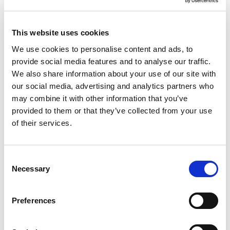
contact te brengen. Join Us is landelijk actief
op 80 locaties en helpt jaarlijks duizenden
jongeren bij het maken van vrienden en het
This website uses cookies
versterken van hun zelfvertrouwen. In het
We use cookies to personalise content and ads, to
interview geeft Jolanda ook aan hoe je als
provide social media features and to analyse our traffic.
mentor signalen kunt oppakken en
We also share information about your use of our site with
preventief bezig kunt zijn om sociale isolatie
our social media, advertising and analytics partners who
te voorkomen. Op de website van Join Us
may combine it with other information that you’ve
vind je als docent ook tips, video’s en
provided to them or that they’ve collected from your use
werkbladen die je kunt gebruiken op school.
of their services.
Ook organiseert Join Us op 26 november
een learning event over het versterken van
de sociale omgeving van jongeren. Een linkje
Consent
Necessary
Selection
naar tips voor docenten vanuit Join Us vind je
hier:
Eenzaamheid op school – Join Us
. En
onder
deze link vind je inspiratievragen
om
Preferences
het gesprek met een leerling aan te gaan’