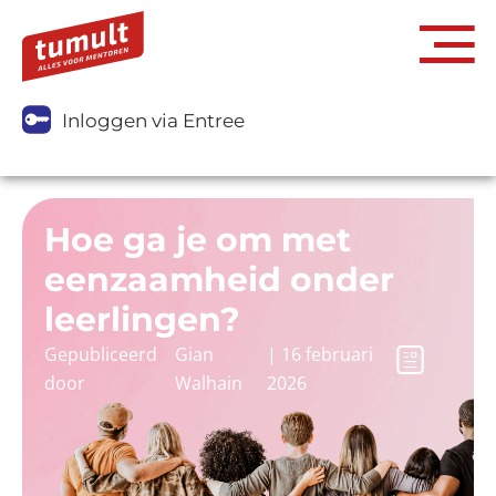
Inloggen via Entree
Hoe ga je om met
eenzaamheid onder
leerlingen?
Gepubliceerd
Gian
|
16 februari
door
Walhain
2026