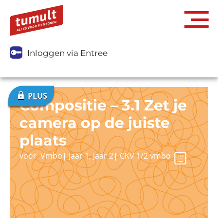
Inloggen via Entree
Compositie – 3.1 Zet je
camera op de juiste
plaats
voor
Vmbo
|
Jaar 1
,
Jaar 2
|
CKV 1/2 vmbo