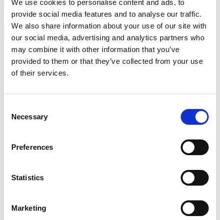
We use cookies to personalise content and ads, to
provide social media features and to analyse our traffic.
We also share information about your use of our site with
Fotografen zijn altijd bezig met compositie.
our social media, advertising and analytics partners who
Hoe zet je de modellen zo neer dat het een
may combine it with other information that you’ve
mooi plaatje wordt? Hoeveel lucht laat je zien
provided to them or that they’ve collected from your use
en hoeveel landschap? Waar zet je de camera
of their services.
neer? Al die dingen bepalen compositie.
Consent
Necessary
Selection
Preferences
Statistics
Inloggen
Marketing
Inloggen zonder Entree