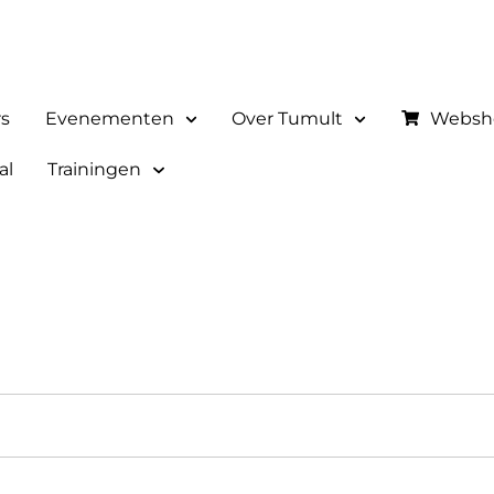
rs
Evenementen
Over Tumult
Websh
al
Trainingen