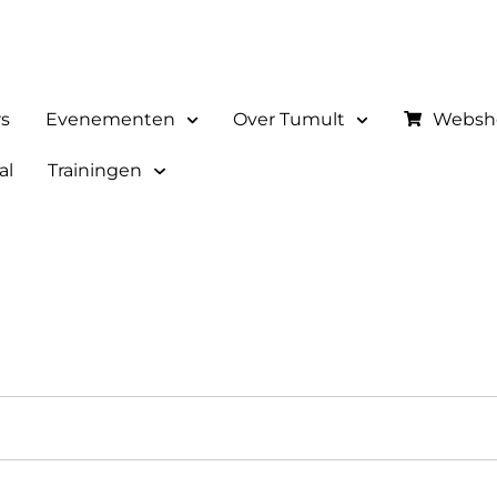
rs
Evenementen
Over Tumult
Websh
al
Trainingen