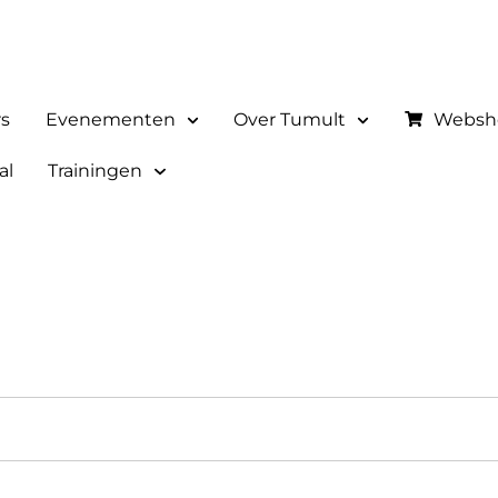
rs
Evenementen
Over Tumult
Websh
al
Trainingen