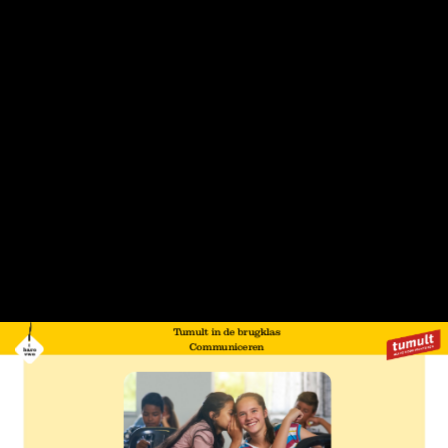
Tumult in de brugklas
Communiceren