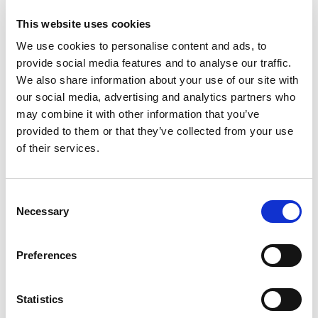
This website uses cookies
We use cookies to personalise content and ads, to
Blog
provide social media features and to analyse our traffic.
We also share information about your use of our site with
Enthousiasme en gezonde spanning horen bij
our social media, advertising and analytics partners who
de start van het schooljaar. Lees hoe je dit
may combine it with other information that you’ve
spanningsveld als teamleider omzet in
provided to them or that they’ve collected from your use
of their services.
Consent
Zo gaat mentor Angélica Ettema het jaar
Necessary
Selection
goed van start
Preferences
Statistics