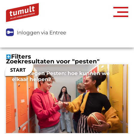
Inloggen via Entree
Filters
Zoekresultaten voor "pesten"
Week tegen Pesten: hoe kunnen we
elkaar helpen?