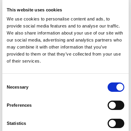
This website uses cookies
We use cookies to personalise content and ads, to
provide social media features and to analyse our traffic.
We also share information about your use of our site with
Iedereen in de klas hoort erbij. Toch is dat niet
our social media, advertising and analytics partners who
vanzelfsprekend. Leerlingen worden
may combine it with other information that you’ve
buitengesloten om allerlei redenen, bijvoorbeeld
provided to them or that they’ve collected from your use
leeftijd of
of their services.
Consent
Omgaan met conflicten – Thuisopdracht
Necessary
Selection
Vmbo
|
Jaar 1
Preferences
Statistics